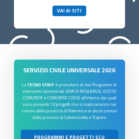
VAI AI SITI
SERVIZIO CIVILE UNIVERSALE 2026
La
TECNO STAFF
è promotore di due Programmi di
intervento denominati SEMI DI RESILIENZA, VOCI DI
COMUNITA’ e COMUNITA’ COESE all’interno dei quali
sono presenti 10 progetti che si realizzeranno nei
comuni della provincia di Palermo e in alcuni comuni
delle province di Caltanissetta e Trapani.
PROGRAMMI E PROGETTI SCU