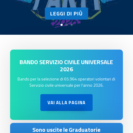
LEGGI DI PIÙ
BANDO SERVIZIO CIVILE UNIVERSALE
2026
Bando per la selezione di 65.964 operatori volontari di
Servizio civile universale per l’anno 2026.
VAI ALLA PAGINA
Sono uscite le Graduatorie