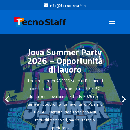
info@tecno-staff.it
Jova Summer Party
2026 – Opportunità
di lavoro
Il nostro partner ADECCO sede di Palermo ci
comunica che sta cercando tra i 30 e i 50
addetti per il Jova Summer Party 2026 che si
terrà all'ippodromo "La Favorita" di Palermo
il 29 e 30 agosto. Non sono richiesti
requisiti particolari, ma risulta titolo
preferenziale...