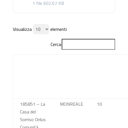
1 file
602.67 KB
Visualizza
elementi
Cerca:
Sede di
Città
Posti
attuazione
disponibili
totali
185851 – La
MONREALE
10
Casa del
Sorriso Onlus
Comunità