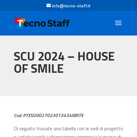
info@tecno-staff.it
SCU 2024 – HOUSE
OF SMILE
Cod. PTXSU0027023013434NMTX
Di seguito trovate una tabella con le sedi di progetto
e i relativi posti a disposizione compresa la riserva di