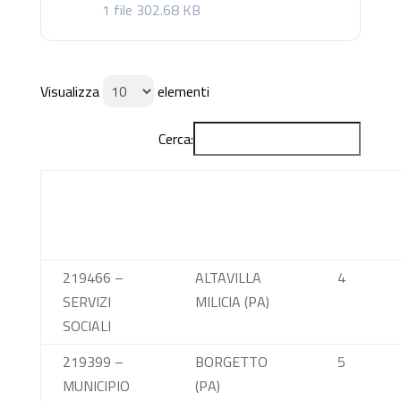
1 file
302.68 KB
Visualizza
elementi
Cerca:
Sede di
Città
Posti
attuazione
disponibil
totali
219466 –
ALTAVILLA
4
SERVIZI
MILICIA (PA)
SOCIALI
219399 –
BORGETTO
5
MUNICIPIO
(PA)