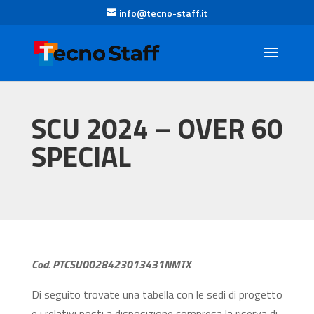
info@tecno-staff.it
SCU 2024 – OVER 60
SPECIAL
Cod. PTCSU0028423013431NMTX
Di seguito trovate una tabella con le sedi di progetto
e i relativi posti a disposizione compresa la riserva di